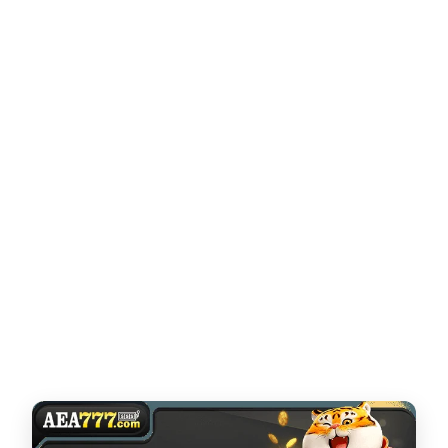
estão bem guardadas e que podem contar
com suporte contínuo em português. Além
disso, sempre promovemos práticas de jogo
responsável, afirmando nosso compromisso
com a segurança de todos os jogadores.
Acesso 24/7 ao suporte em português, sempre disponível
para ajudar.
Ambiente de jogo seguro com proteção de dados rigorosa.
Orientação sobre jogo responsável, promovendo práticas
seguras.
🎮 Jogar Agora