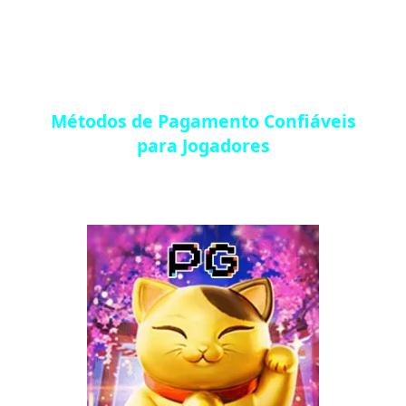
garantimos que seus dados não serão compartilhados sem
seu consentimento expresso.
Métodos de Pagamento Confiáveis
para Jogadores