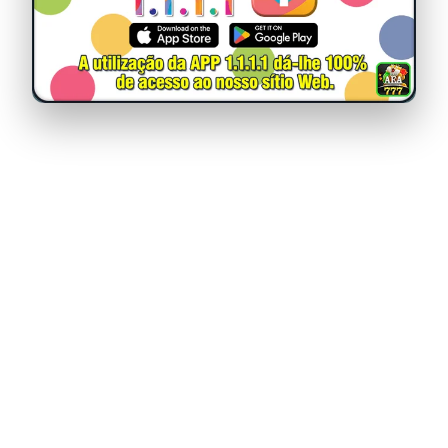
Descubra uma experiência de jogo
inovadora e segura com a
aea777.com
.
Nossa plataforma oferece uma vasta
seleção de jogos que atendem a todos os
perfis, desde os mais clássicos até as
últimas novidades do mercado. A equipe
se dedica a garantir que sua privacidade e
segurança sejam sempre respeitadas,