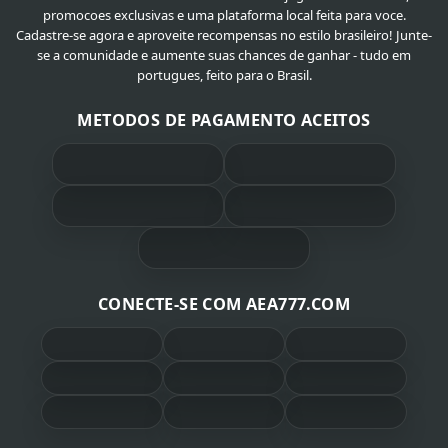
promocoes exclusivas e uma plataforma local feita para voce.
Cadastre-se agora e aproveite recompensas no estilo brasileiro! Junte-
se a comunidade e aumente suas chances de ganhar - tudo em
portugues, feito para o Brasil.
METODOS DE PAGAMENTO ACEITOS
CONECTE-SE COM AEA777.COM