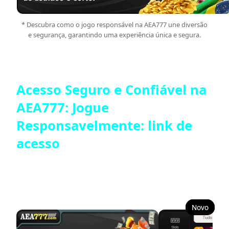
* Descubra como o jogo responsável na AEA777 une diversão
e segurança, garantindo uma experiência única e segura.
Acesso Seguro e Confiável na
AEA777: Jogue
Responsavelmente: link de
acesso
Acompanhe lancamentos no aea777.com com lembretes
instantaneos e pagamentos confiaveis.
14/11 18:30
14/11 18:30
Novo
Novo
Novo
Novo
Novo